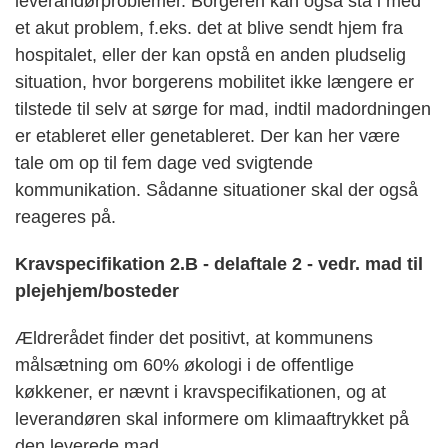
leverandørproblemer. Borgeren kan også stå i med
et akut problem, f.eks. det at blive sendt hjem fra
hospitalet, eller der kan opstå en anden pludselig
situation, hvor borgerens mobilitet ikke længere er
tilstede til selv at sørge for mad, indtil madordningen
er etableret eller genetableret. Der kan her være
tale om op til fem dage ved svigtende
kommunikation. Sådanne situationer skal der også
reageres på.
Kravspecifikation 2.B - delaftale 2 - vedr. mad til
plejehjem/bosteder
Ældrerådet finder det positivt, at kommunens
målsætning om 60% økologi i de offentlige
køkkener, er nævnt i kravspecifikationen, og at
leverandøren skal informere om klimaaftrykket på
den leverede mad.