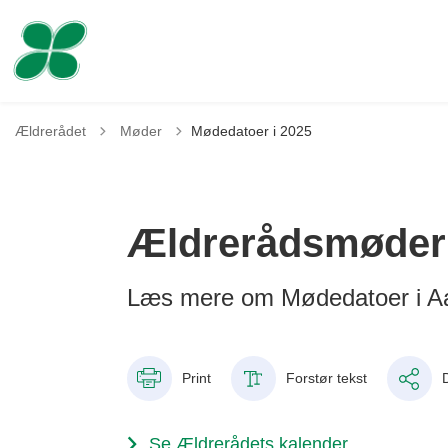
Tilbage til
Ældrerådet
Møder
Mødedatoer i 2025
Ældrerådsmøder 
Læs mere om Mødedatoer i A
Print
Forstør tekst
Se Ældrerådets kalender