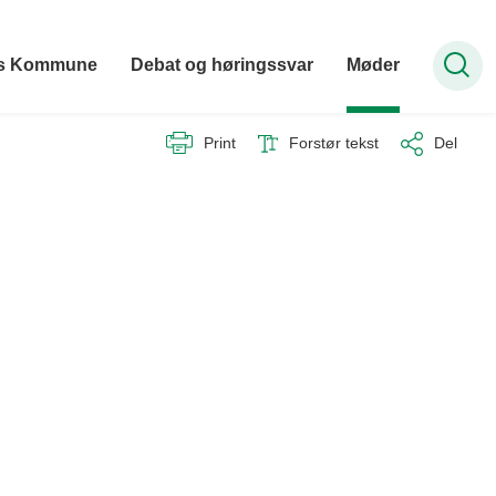
hus Kommune
Debat og høringssvar
Møder
Print
Forstør tekst
Del