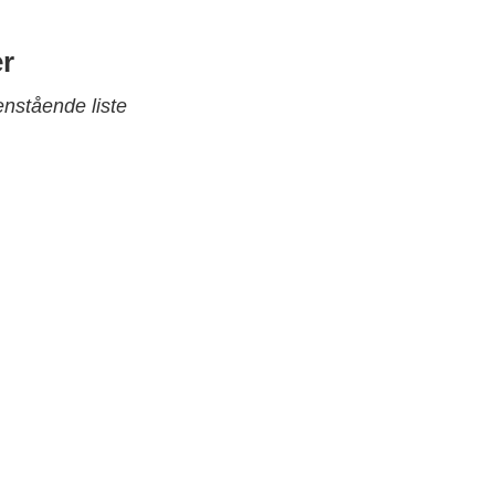
r
enstående liste