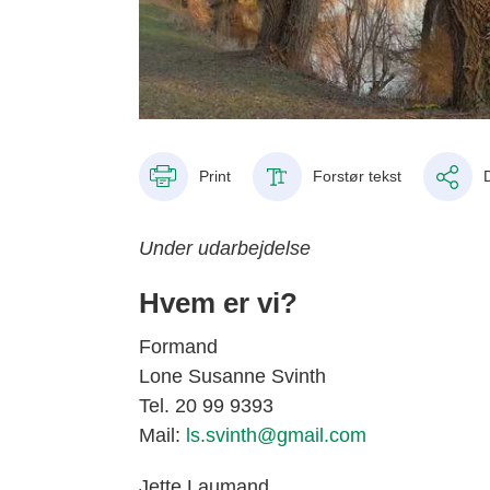
Print
Forstør tekst
Under udarbejdelse
Hvem er vi?
Formand
Lone Susanne Svinth
Tel. 20 99 9393
Mail:
ls.svinth@gmail.com
Jette Laumand