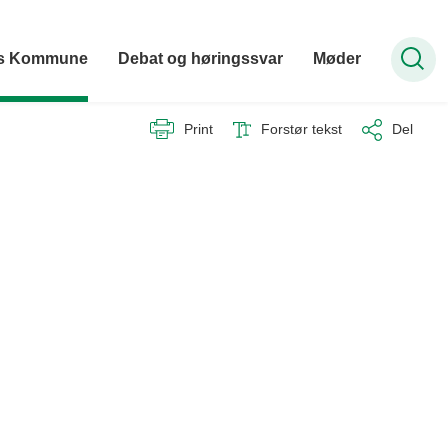
hus Kommune
Debat og høringssvar
Møder
Print
Forstør tekst
Del