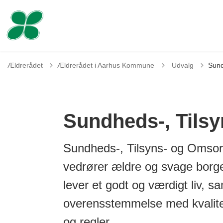
Tilbage til
Ældrerådet
Ældrerådet i Aarhus Kommune
Udvalg
Sund
Sundheds-, Tils
Sundheds-, Tilsyns- og Omsor
vedrører ældre og svage borge
lever et godt og værdigt liv, sa
overensstemmelse med kvalitet
og regler.